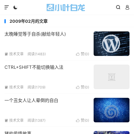




2009年02月的文章
太晚睡觉等于自杀(献给年轻人)
技术文章
阅读(1483)
赞(
0
)


CTRL+SHIFT不能切换输入法
技术文章
阅读(1709)
赞(
0
)


一个丑女人让人晕倒的自白
技术文章
阅读(1387)
赞(
0
)


猪的爱情故事