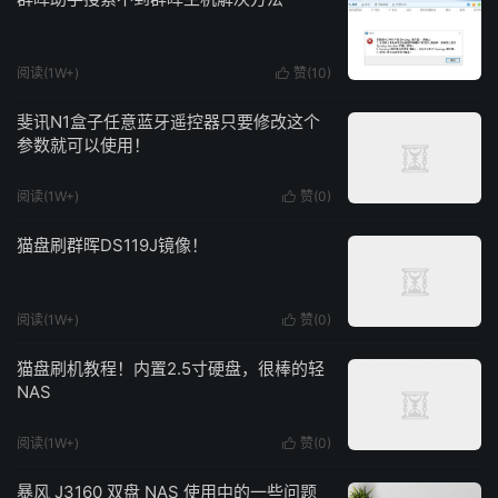
阅读(1W+)
赞(
10
)

斐讯N1盒子任意蓝牙遥控器只要修改这个
参数就可以使用！
阅读(1W+)
赞(
0
)

猫盘刷群晖DS119J镜像！
阅读(1W+)
赞(
0
)

猫盘刷机教程！内置2.5寸硬盘，很棒的轻
NAS
阅读(1W+)
赞(
0
)

暴风 J3160 双盘 NAS 使用中的一些问题