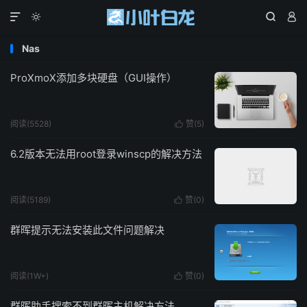




Nas
ProXmoX添加多块硬盘（GUI操作）
阅读(5528)
赞(
5
)

6.2版本无法用root登录winscp的解决方法
阅读(5189)
赞(
0
)

群晖提示无法安装此文件问题解决
阅读(1W+)
赞(
0
)

群晖助手搜索不到群晖主机解决方法