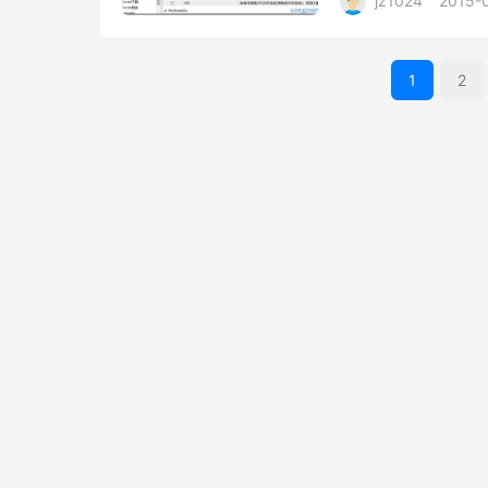
jz1024
2015-
1
2