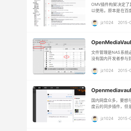
OMV插件构架决定
以使用。原本是在百
个OMV自有和第三
jz1024
2015-
途和简要...
OpenMediaVa
文件管理是NAS系统
没有国内开发者参与到
出现让我为之一震。 eXt
jz1024
2015-
Openmediav
国内网盘众多，要想与
度云的同步插件，但是
的问题。根据搜索引
jz1024
2015-
Syn...