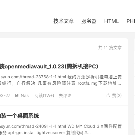
技术文章
服务器
HTML
PH
共 11 篇文章
openmediavault_1.0.23(需拆机接PC)
nasyun.com/thread-23758-1-1.html 我的方法是拆机挂电脑上安
行，自行解决 凡事有风险请注意 rootfs.img下载地址：
...
03-27
Nas
阅读(1W+)
去评论
赞(
2
)


oud装一个桌面系统
syun.com/thread-24091-1-1.html WD MY Cloud 3.X固件配置
apt-get install tightvncserver 复制代码 #...