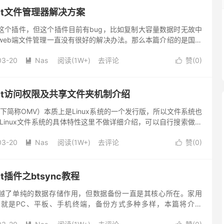
ault文件管理器解决方案
rer这个插件，但这个插件目前有bug，比如复制大容量数据时无故中
web端文件管理一直没有很好的解决办法。那么本篇介绍的是国人
b在线文件管理器，下面引用官网的一段介绍。 芒果云-...
03-20
Nas
阅读(1W+)
去评论
赞(
0
)


vault访问权限及共享文件夹机制介绍
lt（以下简称OMV）本质上是Linux系统的一个发行版，所以文件系统也
性，Linux文件系统的具体特性这里不做详细介绍，可以自行搜索做相
的意义 OMV中访问权限管理（Acc...
03-20
Nas
阅读(1W+)
去评论
赞(
0
)


ult插件之btsync教程
超越了单纯的数据存储作用，但数据备份一直是其核心所在。家用
非就是PC、平板、手机终端，备份方式多种多样，本篇将介绍
btsync软件在OMV中的应用。 PC备份到NAS的方式非常多...