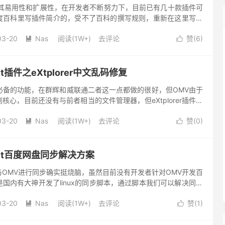
了其易用性和扩展性，在开发者不断努力下，目前已有几十款插件可
度百科里写插件简介的，受不了百科的撰写规则，重新在这里写一
方插件的简介。当然本篇内容仅仅是以清单的形式列出各个插件的用
03-20
Nas
阅读(1W+)
去评论
赞(
6
)


ult插件之eXtplorer中文乱码修复
必备的功能，在群辉和威联通二者这一点都做的很好，但OMV由于
核心，目前还没有与前者相当的文件管理器，但eXtplorer插件的
plorer是基于PHP与ExtJS开发的网页文...
03-20
Nas
阅读(1W+)
去评论
赞(
0
)


ault百度网盘同步解决方案
OMV进行同步确实挺烧脑，虽然目前没有开发者针对OMV开发百
国内有大神开发了linux的同步脚本，通过脚本我们可以解决同步
擎检索结果，目前国内有好几个开发者开发了脚本，本篇仅以
03-20
Nas
阅读(1W+)
去评论
赞(
1
)

