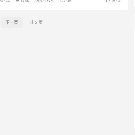
03-20
Nas
阅读(1W+)
去评论
赞(
0
)


下一页
共 2 页