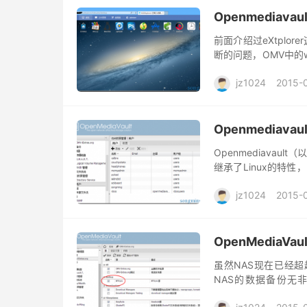
Openmediav
前面介绍过eXtplo
断的问题，OMV中的
开发的一款不错的we
jz1024
2015-
Openmedia
Openmediavau
继承了Linux的特
关功课。 分级管理用户
jz1024
2015-
OpenMediaVa
虽然NAS现在已经
NAS的数据备份无
BitTorrent开发的