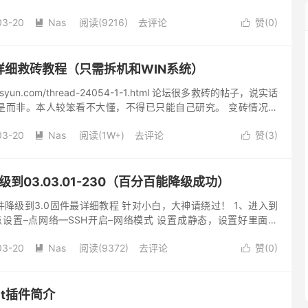
03-20
Nas
阅读(9216)
去评论
赞(
0
)


NAS详细救砖教程（只需拆机和WIN系统）
asyun.com/thread-24054-1-1.html 论坛很多救砖的帖子，说实话
是而非。本人较笨看不大懂，不得已只能自己研究。 变砖情况描
I，ping不通，...
03-20
Nas
阅读(1W+)
去评论
赞(
3
)


21降级到03.03.01-230（百分百能降级成功）
4.0固件降级到3.0固件最详细教程 针对小白，大神请绕过！ 1、进入到
点设置–点网络—SSH开启–网络模式 设置成静态，设置好里面一
03-20
Nas
阅读(9372)
去评论
赞(
0
)


ult插件简介