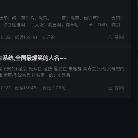
太阳：喂，草你吗，我日。 草：我草，你谁啊？ 太阳：
，你到底谁啊 太阳：我日啊，你草吧 草：TMD，你到底
：我日，我日啊 草:我草. 太阳的妈妈抢过电话：...
10-22
阅读(5919)
去评论
赞(
0
)

系统,全国最爆笑的人名~~
是个男的) 范剑 姬从良 范统 夏建仁 朱逸群 秦寿生(亏他父母想的
生津 矫厚根 沈京兵 排名第一的：史珍香
10-22
阅读(5946)
评论(1,059)
赞(
0
)
