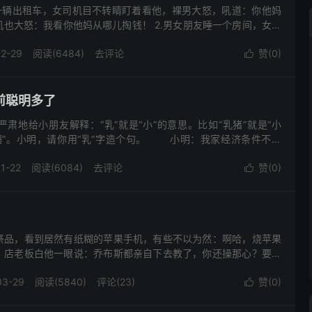
了一辆出租车，女司机目不转睛盯着看他，裸男大怒，吼道：你他妈
也大怒：我看你他妈从哪儿掏钱！ 2.男女朋友睡一个房间，女的
禽兽。醒来发现男的真的没过线 ，女的狠狠打了男的一耳光：你连
12-29
阅读(6484)
去评论
赞(
0
)

前聪明多了
肃地给小朋友解释：“乳”就是“小”的意思。比如“乳猪”就是“小
小鸽”。小明，请你用“乳”字造个句。 小明：我家经济条件不太
房。 老师：（我晕）……这个不行……换一个。 小明：...
1-22
阅读(6084)
去评论
赞(
0
)

祭品，看到居然有纸糊的苹果手机，有些不以为然：啊哈，烧苹果
？店老板白他一眼说：乔布斯都亲自下去教了，你还操那心？要不
个，老板提醒：买个手机套吧，下面蛮潮湿的。同事说可以。老板
03-29
阅读(5840)
评论(23)
赞(
0
)
