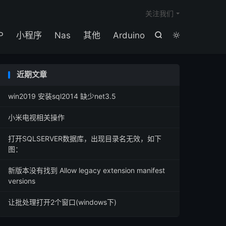

关注我们
P
小程序
Nas
其他
Arduino


近期文章
win2019 安装sql2014 缺少net3.5
小米电视相关操作
打开SQLSERVER数据库，出现目录名无效，如下
图：
新版本没有找到 Allow legacy extension manifest
versions
让批处理打开2个窗口(windows下)