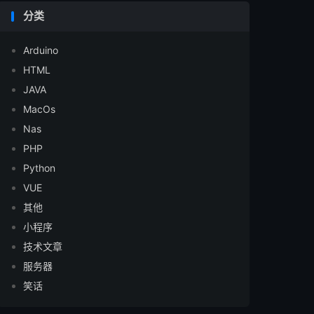
分类
Arduino
HTML
JAVA
MacOs
Nas
PHP
Python
VUE
其他
小程序
技术文章
服务器
笑话