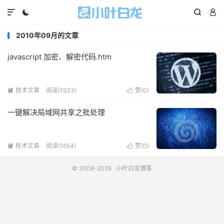




2010年09月的文章
javascript 加密、解密代码.htm
技术文章
阅读(1933)
赞(
0
)


一键解决局域网共享之批处理
技术文章
阅读(1654)
赞(
0
)


© 2008-2026
小叶白龙博客