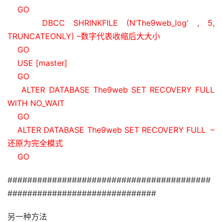
GO
DBCC SHRINKFILE (N’The9web_log’ , 5,
TRUNCATEONLY) –数字代表收缩后大大小
GO
USE [master]
GO
ALTER DATABASE The9web SET RECOVERY FULL
WITH NO_WAIT
GO
ALTER DATABASE The9web SET RECOVERY FULL –
还原为完全模式
GO
#########################################
##############################
另一种方法