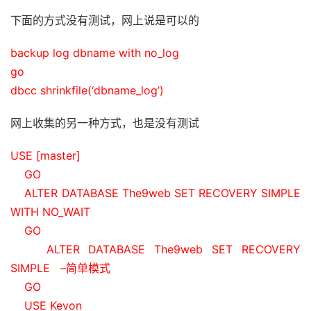
下面的方式没有测试，网上说是可以的
backup log dbname with no_log
go
dbcc shrinkfile(‘dbname_log’)
网上收集的另一种方式，也是没有测试
USE [master]
GO
ALTER DATABASE The9web SET RECOVERY SIMPLE
WITH NO_WAIT
GO
ALTER DATABASE The9web SET RECOVERY
SIMPLE –简单模式
GO
USE Kevon