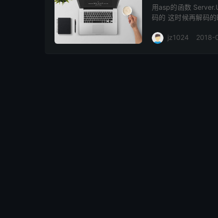
用asp的函数 Serv
码的 这时候再解码的时
汉字“还是乱码吗呵呵” %2
jz1024
2018-