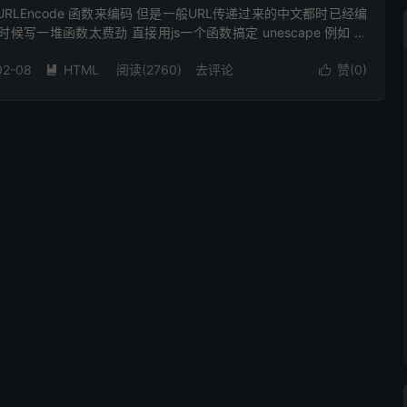
er.URLEncode 函数来编码 但是一般URL传递过来的中文都时已经编
候写一堆函数太费劲 直接用js一个函数搞定 unescape 例如 把
5u8FD8%25u...
02-08
HTML
阅读(2760)
去评论
赞(
0
)

