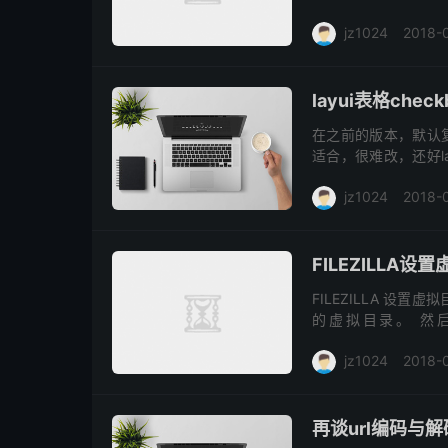
么多了一个莫名其妙的
jz1024
2018-
layui表格che
在之前的版本，默认
适合，很难改，还好l
1.layui版本号为 v1.0
jz1024
2018-
FILEZILLA设
FILEZILLA 设
的虚拟目录。 然后登陆FT
E:\Webchengxu的路
jz1024
2018-
再谈url编码与