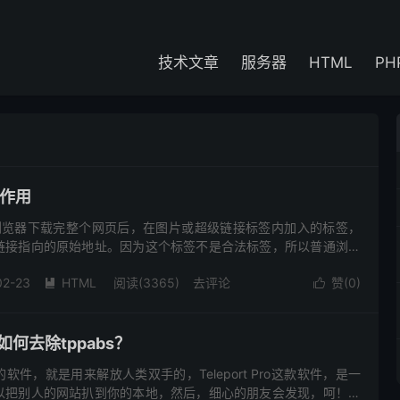
技术文章
服务器
HTML
PH
的作用
离线浏览器下载完整个网页后，在图片或超级链接标签内加入的标签，
链接指向的原始地址。因为这个标签不是合法标签，所以普通浏览
02-23
HTML
阅读(3365)
去评论
赞(
0
)


如何去除tppabs？
件，就是用来解放人类双手的，Teleport Pro这款软件，是一
以把别人的网站扒到你的本地，然后，细心的朋友会发现，呵！怎