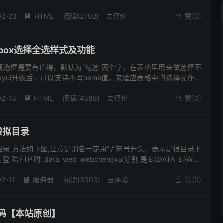
东西！也就是tppabs标签，怎么回事呢？请看下文介绍：...
02-23
HTML
阅读(2702)
去评论
赞(
0
)


ckbox选择全选样式及功能
复选框是要有值得，默认为“勾选”两个字，在表格里用来做选择不
ayui升级后，可以支持不写name值，来适应表格中的选择操作。
.9 rls版本(当前最新版本) var $...
02-13
HTML
阅读(4388)
去评论
赞(
0
)


置虚拟目录
置虚拟目录 方法如下图,注意是别名一定用“ /”符号开头，表示是根目录下
P时,data web webchengxu分别是E:\DATA E:\WEB
径,附图:
02-11
服务器
阅读(3003)
去评论
赞(
0
)


解码【本站原创】