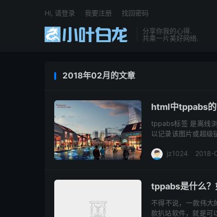
Hi, 请登录
我要注册
找回密码
分享你我的心得.
共乘一片美好网络.
2018年02月的文章
html中tppabs
tppabs标签 是
以记录该图片或超级
器会忽略它。
jz1024
2018-
tppabs是什么？
不得不说，一款伟大的软
款扒站软件，就是可