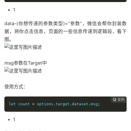
1
data-(你想传递的参数类型)=”参数”，微信会帮你封装数
据，将你点击信息，页面的一些信息传递到逻辑段，看下
图。
msg参数在Target中
使用方式：
复制
复制
复制



let count 
=
 options
.
target
.
dataset
.
msg
;
1