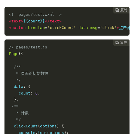
复制
复制
复制
复制
复制
复制






<!--pages/test.wxml-->
<
text
>
{{
count
}}
</
text
>
<
button
bindtap
=
'clickCount'
data-msg
=
'click'
>
点击计
复制
复制
复制
复制
复制





// pages/test.js
Page
({
/**

   * 页面的初始数据

   */
  data
:
{
    count
:
0
,
},
/**

   * 计数

   */
  clickCount
(
options
)
{
    console
.
log
(
options
);