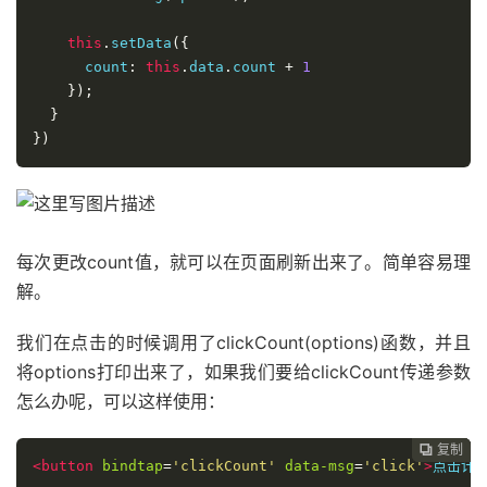
this
.
setData
({
      count
:
this
.
data
.
count 
+
1
});
}
})
每次更改count值，就可以在页面刷新出来了。简单容易理
解。
我们在点击的时候调用了clickCount(options)函数，并且
将options打印出来了，如果我们要给clickCount传递参数
怎么办呢，可以这样使用：
复制
复制
复制
复制




<
button
bindtap
=
'clickCount'
data-msg
=
'click'
>
点击计