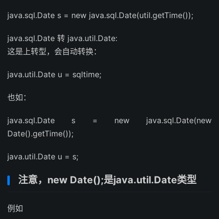
java.sql.Date s = new java.sql.Date(util.getTime());
java.sql.Date 转 java.util.Date:
这是上转型，会自动转换：
java.util.Date u = sqltime;
也如：
java.sql.Date s = new java.sql.Date(new
Date().getTime());
java.util.Date u = s;
注意，new Date();是java.util.Date类型
例如