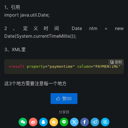
1、引用
import java.util.Date;
2、定义时间 Date ntm = new
Date(System.currentTimeMillis());
3、XML里
复制
复制
复制



<result
property
=
"paymentime"
column
=
"PAYMENTIME"
jd
这3个地方需要注意每一个地方
赞(
0
)

分享到








