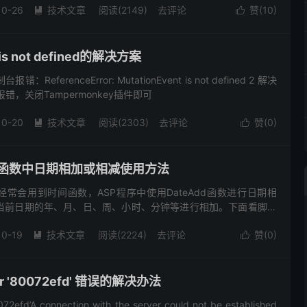
10-26
技术文章
阅读(2149)
去评论
赞(
10
)


 is not defined的解决方案
ReferenceError: MutationEvent is not defined 2 解决
错，关闭Tampermonkey插件即可
10-20
技术文章
阅读(2303)
去评论
赞(
0
)


Add函数中日期相加或相减使用方法
常会用到时间函数，ASP程序中使用DateAdd函数进行日期相
以对当前日期的年、月、日、周、小时、分钟等进行相加。下面看脚本
eAdd函数的使用格式 返回已添加指定时间间隔的日期。...
10-19
技术文章
阅读(2224)
去评论
赞(
0
)


rror '80072efd' 错误的解决办法
072efd’A connection with the server could not be established