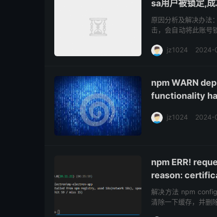
sa用户被锁定,
原因分析及解决办法：
击，会自动将此账号锁定。
登录，在查询分析器里输
jz1024
2024-
npm WARN depr
functionality 
jz1024
2024-
npm ERR! reques
reason: certifi
解决方法 npm config s
清除一下缓存，并删除掉node