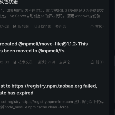
成灰色状态
1、如果短时间内不停连接，就会被SQL SERVER误认为是这是攻
 SqlServer自动锁定sa的解决代码。 要用windows身份验证
入 方法一：重置sa的密码： ALT...
07-28
服务器
阅读(2116)
去评论
赞(
0
)


ecated @npmcli/move-file@1.1.2: This
has been moved to @npmcli/fs
02-03
技术文章
阅读(1719)
去评论
赞(
1
)


t to https://registry.npm.taobao.org failed,
cate has expired
et registry https://registry.npmmirror.com 然后执行以下代码
_module npm cache clean –force...