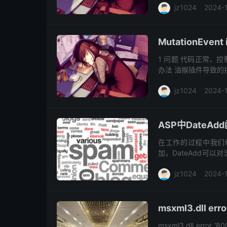
jz1024
2024-
MutationEvent
1 问题 代码正常，控制台报错：
办法 油猴插件导致的报
jz1024
2024-
ASP中Date
在工作的过程中我们经
加，DateAdd可
之家详细介绍。 Dat
jz1024
2024-
msxml3.dll e
msxml3.dll error ‘80