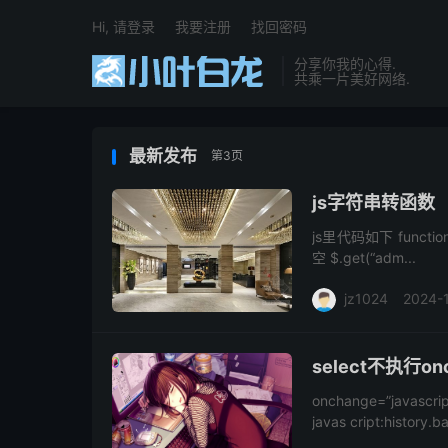
Hi, 请登录
我要注册
找回密码
分享你我的心得.
共乘一片美好网络.
最新发布
第3页
js字符串转函数
js里代码如下 function ge
空 $.get(“adm...
jz1024
2024-
select不执行o
onchange=”javasc
javas cript:history.b