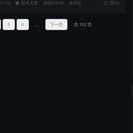
02-03
技术文章
阅读(1976)
去评论
赞(
0
)


5
6
...
下一页
共 152 页