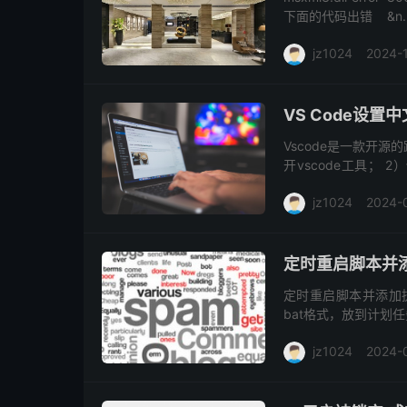
下面的代码出错 &n..
jz1024
2024-
VS Code设置
Vscode是一款开源
开vscode工具； 
“chinese”，中文
jz1024
2024-
定时重启脚本并添加执
定时重启脚本并添加执行日志
bat格式，放到计划
jz1024
2024-