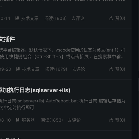
.
10-14
技术文章
阅读(1808)
去评论
赞(
0
)


中文插件
的跨平台编辑器。默认情况下，vscode使用的语言为英文(en) 1）打
2）使用快捷键组合【Ctrl+Shift+p】或点击扩展，在搜索框中输入
简体。安装后重启即可。
09-20
技术文章
阅读(1679)
去评论
赞(
0
)


行日志(sqlserver+iis)
(sqlserver+iis) AutoReboot.bat 执行日志 编辑后存储为
任务中定时执行即可
08-10
服务器
阅读(1853)
去评论
赞(
0
)

