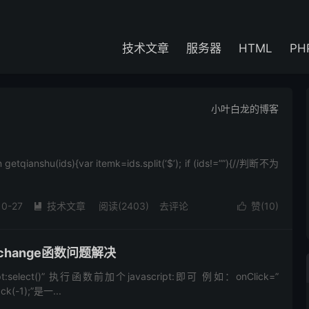
技术文章
服务器
HTML
PH
小叶白龙的博客
tqianshu(ids){var itemk=ids.split(‘$’); if (ids!=””){//判断不为
10-27
技术文章
阅读(2403)
去评论
赞(
10
)


nchange函数问题解决
ript:select()” 执行函数前加个javascript:即可 例如：onClick=”
ack(-1);”是一...