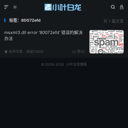




标签：80072efd
共 1 篇文章
msxml3.dll error '80072efd' 错误的解决
办法
技术文章
阅读(1806)
赞(
0
)


© 2008-2026
小叶白龙博客