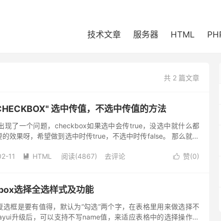
技术文章
服务器
HTML
PH
共 2 篇文章
="CHECKBOX" 选中传值，不选中传值的方法
出现了一个问题，checkbox如果选中会传true，没选中就什么都
效果呀，希望做到选中时传true，不选中时传false。 那么就有
ut name="pu...
02-11
HTML
阅读(4867)
去评论
赞(
0
)


ckbox选择全选样式及功能
复选框是要有值得，默认为“勾选”两个字，在表格里用来做选择不
ayui升级后，可以支持不写name值，来适应表格中的选择操作。