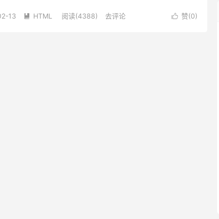
.9 rls版本(当前最新版本) var $...
02-13
HTML
阅读(4388)
去评论
赞(
0
)

