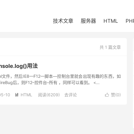
技术文章
服务器
HTML
PH
共 1 篇文章
nsole.log()用法
ml文件，然后IE8—F12—脚本—控制台里就会出现有趣的东西，如
FireBug后，则F12–控件台–所有 ，同样可以看到。 <...
05-10
HTML
阅读(6209)
去评论
赞(
0
)

