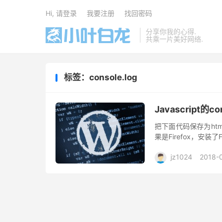
Hi, 请登录
我要注册
找回密码
分享你我的心得.
共乘一片美好网络.
标签：console.log
Javascript的co
把下面代码保存为ht
果是Firefox，安装了
jz1024
2018-