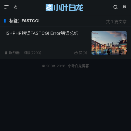




标签：FASTCGI
共 1 篇文章
IIS+PHP错误FASTCGI Error错误总结
服务器
阅读(7293)
赞(
0
)


© 2008-2026
小叶白龙博客