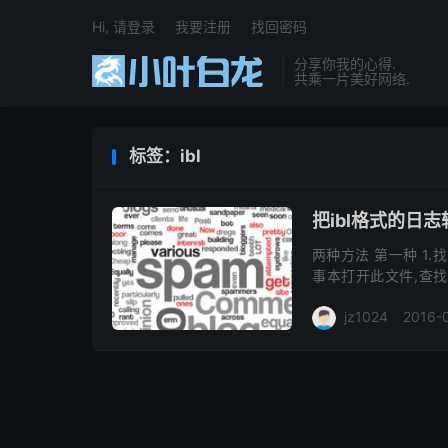
Hi, 请登录
我要注册
找回密码
分享你我的心得.
共乘一片美好网络.
标签：ibl
把ibl格式的日志
两种方法 第一种 1.找到文
事本打开此文件,查找Cen
该修改为FALS...
jz1024
2016-