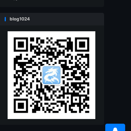
blog1024
