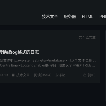
技术文章
服务器
HTML
PH
共 1 篇文章
转换成log格式的日志
件地址:在system32\inetsrv\metabase.xml这个文件 2.用记
tralBinaryLoggingEnabled的字段. 如果这个字段为TRUE 应
09-13
技术文章
阅读(3554)
去评论
赞(
0
)

