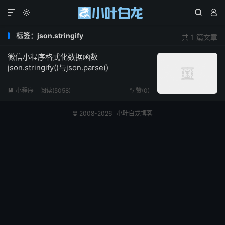




标签：json.stringify
共 1 篇文章
微信小程序格式化数据函数
json.stringify()与json.parse()
小程序
阅读(5058)
赞(
0
)


© 2008-2026
小叶白龙博客