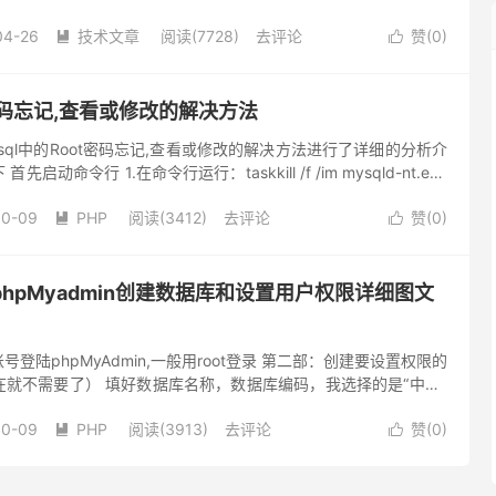
04-26
技术文章
阅读(7728)
去评论
赞(
0
)


t密码忘记,查看或修改的解决方法
sql中的Root密码忘记,查看或修改的解决方法进行了详细的分析介
动命令行 1.在命令行运行：taskkill /f /im mysqld-nt.exe
中bin目录...
10-09
PHP
阅读(3412)
去评论
赞(
0
)


phpMyadmin创建数据库和设置用户权限详细图文
登陆phpMyAdmin,一般用root登录 第二部：创建要设置权限的
就不需要了） 填好数据库名称，数据库编码，我选择的是“中文-
fied”编码，点击创建，数据看就建好了...
10-09
PHP
阅读(3913)
去评论
赞(
0
)

