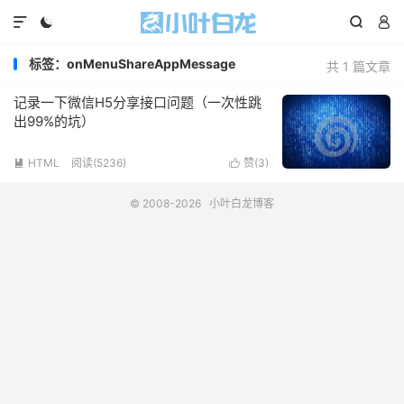




标签：onMenuShareAppMessage
共 1 篇文章
记录一下微信H5分享接口问题（一次性跳
出99%的坑）
HTML
阅读(5236)
赞(
3
)


© 2008-2026
小叶白龙博客