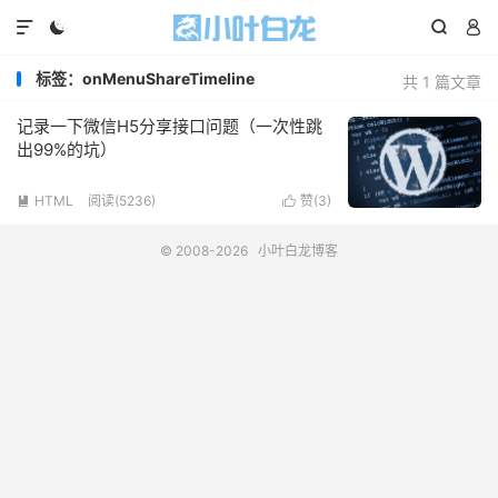




标签：onMenuShareTimeline
共 1 篇文章
记录一下微信H5分享接口问题（一次性跳
出99%的坑）
HTML
阅读(5236)
赞(
3
)


© 2008-2026
小叶白龙博客