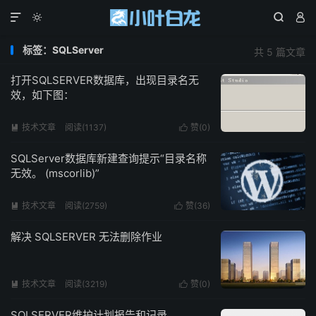




标签：SQLServer
共 5 篇文章
打开SQLSERVER数据库，出现目录名无
效，如下图：
技术文章
阅读(1137)
赞(
0
)


SQLServer数据库新建查询提示“目录名称
无效。 (mscorlib)”
技术文章
阅读(2759)
赞(
36
)


解决 SQLSERVER 无法删除作业
技术文章
阅读(3219)
赞(
0
)


SQLSERVER维护计划报告和记录