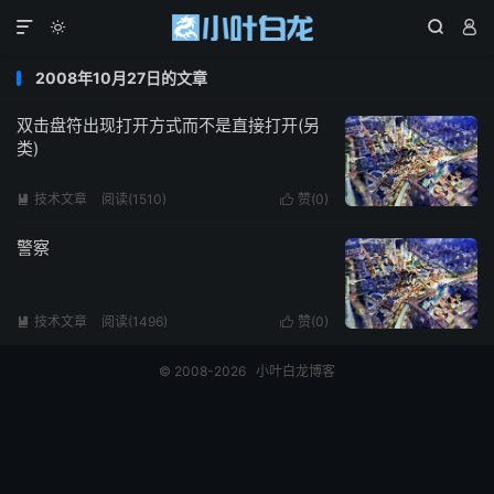




2008年10月27日的文章
双击盘符出现打开方式而不是直接打开(另
类)
技术文章
阅读(1510)
赞(
0
)


警察
技术文章
阅读(1496)
赞(
0
)


© 2008-2026
小叶白龙博客