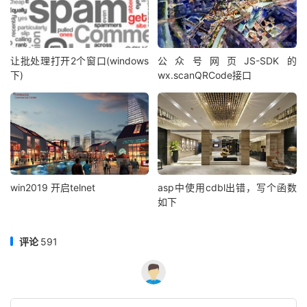
让批处理打开2个窗口(windows
公众号网页JS-SDK的
下)
wx.scanQRCode接口
win2019 开启telnet
asp中使用cdbl出错，写个函数
如下
评论
591