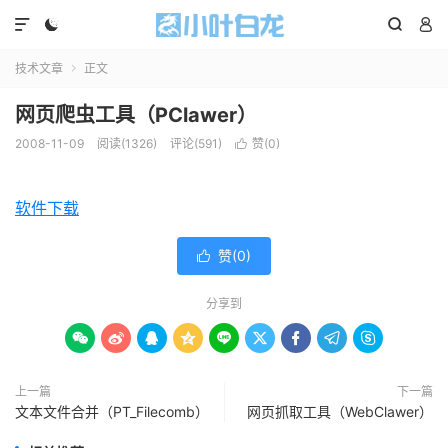




技术文章
正文

网页爬虫工具（PClawer）
2008-11-09
阅读(1326)
评论(591)
赞(
0
)

软件下载
赞(
0
)

分享到









上一篇
下一篇
文本文件合并（PT_Filecomb）
网页抓取工具（WebClawer）