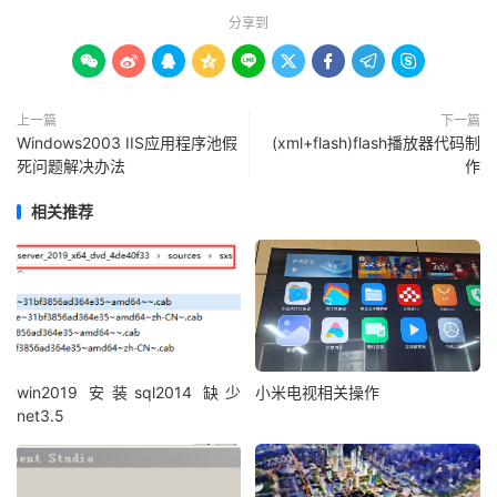
分享到









上一篇
下一篇
Windows2003 IIS应用程序池假
(xml+flash)flash播放器代码制
死问题解决办法
作
相关推荐
win2019 安装sql2014 缺少
小米电视相关操作
net3.5