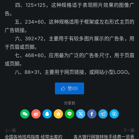
四、125×125，这种规格适于表现照片效果的图像广
告。
五、234×60，这种规格适用于框架或左右形式主页的
广告链接。
六、392×72，主要用于有较多图片展示的广告条，用
于页眉或页脚。
七、468×60，应用最为广泛的广告条尺寸，用于页眉
或页脚。
八、88×31，主要用于网页链接，或网站小型LOGO。
赞(
0
)

分享到









上一篇
下一篇
全国各地找鸡指南 经常出差的
各大银行网银转账手续费一览表