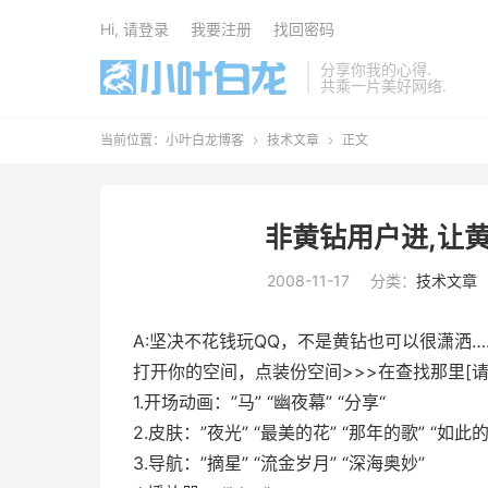
Hi, 请登录
我要注册
找回密码
分享你我的心得.
共乘一片美好网络.
当前位置：
小叶白龙博客
技术文章
正文


非黄钻用户进,让黄
2008-11-17
分类：
技术文章
A:坚决不花钱玩QQ，不是黄钻也可以很潇洒…
打开你的
空间
，点装份空间>>>在查找那里[请
1.开场
动画
：”马” “幽夜幕” “
分享
“
2.皮肤：”夜光” “最美的花” “那年的歌” “如此
3.导航：”摘星” “流金岁月” “深海奥妙”