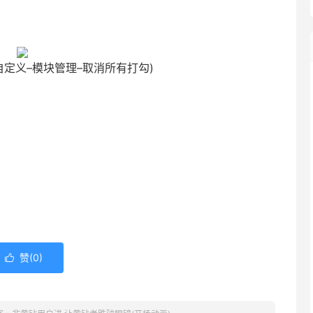
：自定义–模块管理–取消所有打勾)
赞(
0
)
