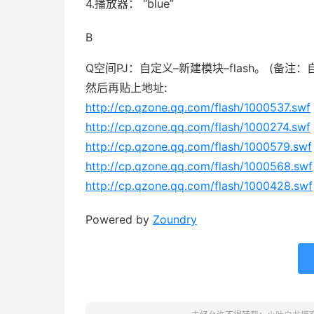
4.播放器： “blue”
B
Q空间PJ：自定义–新建模块–flash。 (备注
然后再贴上地址:
http://cp.qzone.qq.com/flash/1000537.swf
http://cp.qzone.qq.com/flash/1000274.swf
http://cp.qzone.qq.com/flash/1000579.swf
http://cp.qzone.qq.com/flash/1000568.swf
http://cp.qzone.qq.com/flash/1000428.swf
Powered by
Zoundry