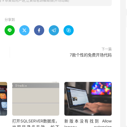
客
»
非黄钻用户进,让黄钻者跌破眼镜(开场动画)
分享到





下一篇
7款个性的免费开场代码
打开SQLSERVER数据库，
新版本没有找到 Allow
出现目录名无效，如下
legacy extension