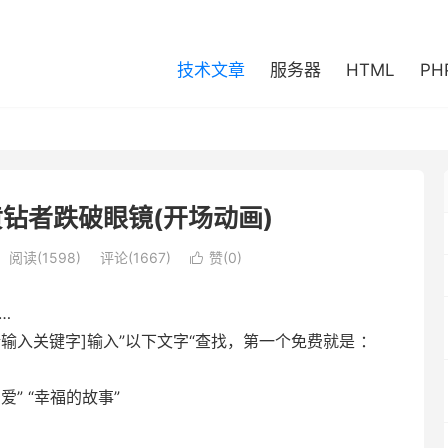
技术文章
服务器
HTML
PH
钻者跌破眼镜(开场动画)
阅读(1598)
评论(1667)
赞(
0
)

…
输入关键字]输入”以下
文字
“查找，第一个免费就是 ：
的爱” “幸福的故事”