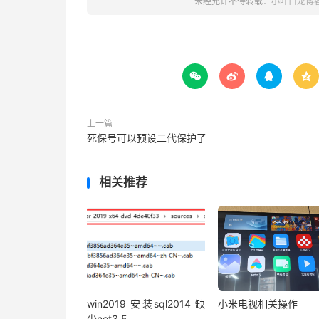
未经允许不得转载：
小叶白龙博




上一篇
死保号可以预设二代保护了
相关推荐
win2019 安装sql2014 缺
小米电视相关操作
少net3.5