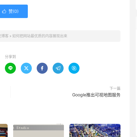
赞(
0
)

龙博客
»
如何把网站最优质的内容展现出来
分享到





下一篇
Google推出可视地图服务