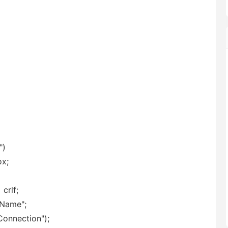
")
ox;
crlf;
Name";
onnection");