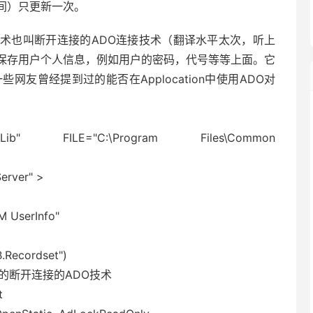
间）只更新一次。
也叫断开连接的ADO连接技术（翻译水平太次，听上
保存用户个人信息，例如用户的密码，代号等等上面。它
友曾经提到过的能否在Applocation中使用ADO对
b" FILE="C:\Program Files\Common
rver" >
 UserInfo"
.Recordset")
的断开连接的ADO技术
t