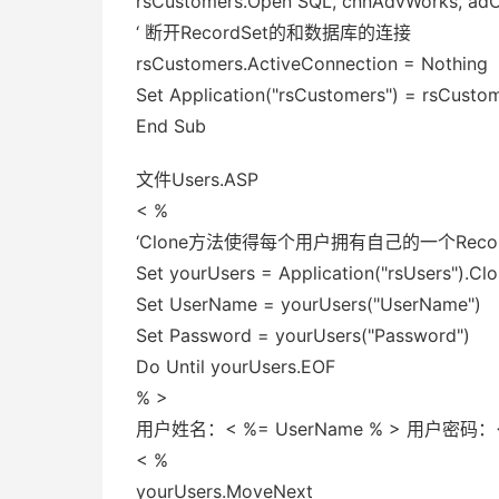
rsCustomers.Open SQL, cnnAdvWorks, adO
‘ 断开RecordSet的和数据库的连接
rsCustomers.ActiveConnection = Nothing
Set Application("rsCustomers") = rsCusto
End Sub
文件Users.ASP
< %
‘Clone方法使得每个用户拥有自己的一个Recor
Set yourUsers = Application("rsUsers").Cl
Set UserName = yourUsers("UserName")
Set Password = yourUsers("Password")
Do Until yourUsers.EOF
% >
用户姓名：< %= UserName % > 用户密码：< 
< %
yourUsers.MoveNext