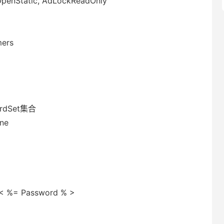
penStatic, AdLockReadOnly
mers
dSet集合
one
%= Password % >