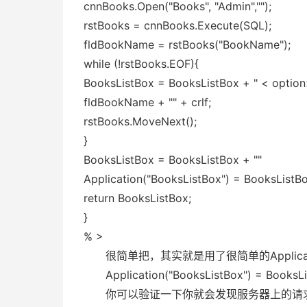
cnnBooks.Open("Books", "Admin","");
rstBooks = cnnBooks.Execute(SQL);
fldBookName = rstBooks("BookName");
while (!rstBooks.EOF){
BooksListBox = BooksListBox + " < option
fldBookName + "" + crlf;
rstBooks.MoveNext();
}
BooksListBox = BooksListBox + ""
Application("BooksListBox") = BooksListB
return BooksListBox;
}
% >
很简单把，其实就是用了很简单的Applica
Application("BooksListBox") = BooksLi
你可以验证一下你就会发现服务器上的请求