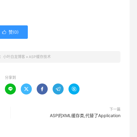
赞(
0
)

：
小叶白龙博客
»
ASP缓存技术
分享到





下一篇
ASP的XML缓存类,代替了Application