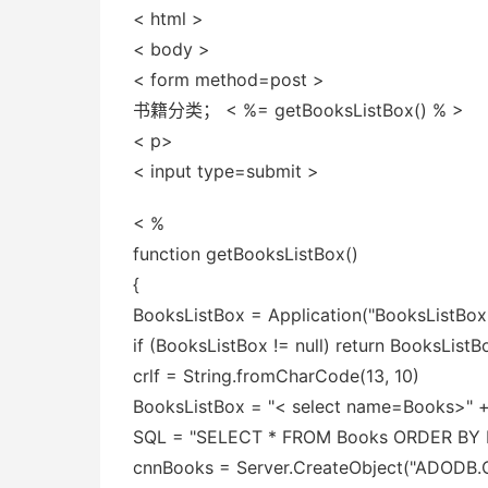
< html >
< body >
< form method=post >
书籍分类； < %= getBooksListBox() % >
< p>
< input type=submit >
< %
function getBooksListBox()
{
BooksListBox = Application("BooksListBox
if (BooksListBox != null) return BooksListB
crlf = String.fromCharCode(13, 10)
BooksListBox = "< select name=Books>" + 
SQL = "SELECT * FROM Books ORDER BY 
cnnBooks = Server.CreateObject("ADODB.C