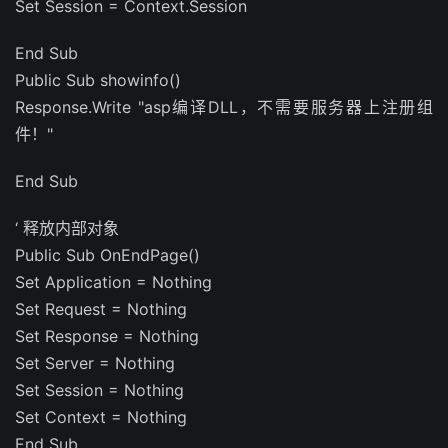
Set Session = Context.Session
End Sub
Public Sub showinfo()
Response.Write "asp编译DLL，不需要服务器上注册组
件！"
End Sub
‘ 释放内部对象
Public Sub OnEndPage()
Set Application = Nothing
Set Request = Nothing
Set Response = Nothing
Set Server = Nothing
Set Session = Nothing
Set Context = Nothing
End Sub