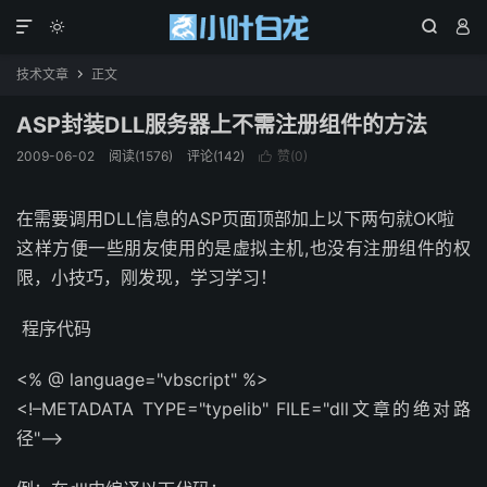




技术文章
正文

ASP封装DLL服务器上不需注册组件的方法
2009-06-02
阅读(1576)
评论(142)
赞(
0
)

在需要调用DLL信息的ASP页面顶部加上以下两句就OK啦
这样方便一些朋友使用的是虚拟主机,也没有注册组件的权
限，小技巧，刚发现，学习学习！
程序代码
<% @ language="vbscript" %>
<!–METADATA TYPE="typelib" FILE="dll文章的绝对路
径"–>