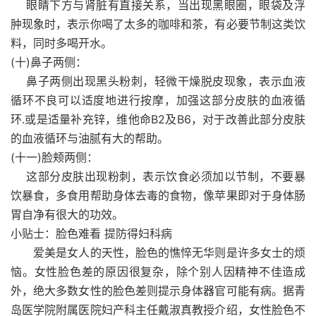
眼睛下方与肾脏有直接关系，当出现黑眼圈，眼袋及浮
肿现象时，表示你喝了太多的
咖啡
和茶，有必要节制这类饮
料，同时多喝开水。
(十)鼻子两侧：
鼻子两侧出现黑头粉刺，轻微干燥脱皮现象，表示血液
循环不良可以适度地进行按摩，加强这部分皮肤的血液循
环.或是适量补充锌，维他命B2及B6，对于改善此部分皮肤
的血液循环与油腻有大的帮助。
(十一)脸颊两侧：
这部分皮肤出现粉刺，表示饮食必须加以节制，不要暴
饮暴食，多食用帮助身体去毒的食物，像
苹果
即对于身体肠
胃自净有很大的功效。
小贴士：脸色难看 提防得妇科病
爱美是
女人
的天性，脸色的憔悴无华则是许多女士的烦
恼。
女性
脸色差的原因很复杂，除个别人因精神不佳造成
外，绝大多数女性的脸色差则提示身体器官可能有病。据青
岛医学院附属医院妇产科主任戴淑真教授介绍，女性脸色不