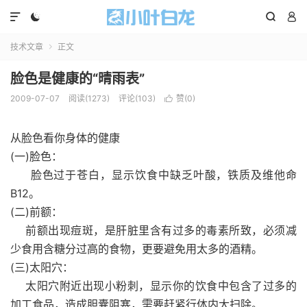




技术文章
正文

脸色是健康的“晴雨表”
2009-07-07
阅读(1273)
评论(103)
赞(
0
)

从脸色看你身体的
健康
(一)脸色：
脸色过于苍白，显示
饮食
中缺乏叶酸，铁质及维他命
B12。
(二)前额：
前额出现痘斑，是肝脏里含有过多的毒素所致，必须减
少食用含糖分过高的
食物
，更要避免用太多的酒精。
(三)太阳穴：
太阳穴附近出现小粉刺，显示你的饮食中包含了过多的
加工食品，造成胆囊阻塞，需要赶紧行体内大扫除。