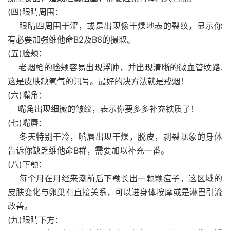
(四)眼睛周围：
眼睛四周围干涩，或是出现像干燥地表的裂纹，显示你
有必要加强维他命B2及B6的摄取。
(五)脸颊：
老烟枪的脸颊容易出现浮肿，并出现清晰的微血管纹路.
这是皮肤缺氧气的讯号。最好的决方法就是戒烟！
(六)嘴角：
嘴角出现细微的皱纹，表示你要多多补充铁质了！
(七)嘴唇：
冬天特别干冷，嘴唇出现干燥，脱皮，剥裂现象的身体
告诉你缺乏维他命B群，需要加以补充一番。
(八)下颚：
每个月在月经来潮前后下颚长出一颗颗痘子，这区域的
皮肤变化与卵巢有直接关系，可以进身体按摩或是淋巴引流
改善。
(九)眼睛下方：