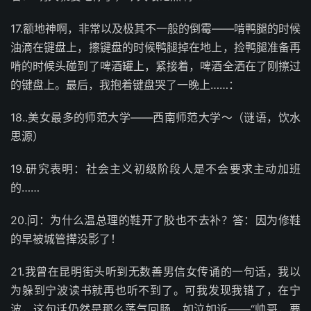
17.额地神啊，非常以及极其不一般的倒霉——啃鸭腿的时候
油滴在键盘上，擦键盘的时候鸭腿掉在地上，捡鸭腿准备再
啃的时候头碰到了啤酒罐上，紧接着，啤酒全洒在了刚擦过
的键盘上。最后，我抱着键盘哭了一晚上……：
18..美女最多的师范大学——西南师范大学～（谜语，饮水
思源）
19.研究表明：社会主义初级阶段人是不会要求主动加班
的……
20.问：为什么温总理的鞋开了胶也不去补？答：因为修鞋
的早被城管撵没影了！
21.我曾在昆明街头听到无数善男信女传诵的一句话，我以
为躲到宁波读书就再也听不到了。可我发现我错了，在宁
波，这句话仍然是那么荡气回肠，如泣如诉——“帅哥，要