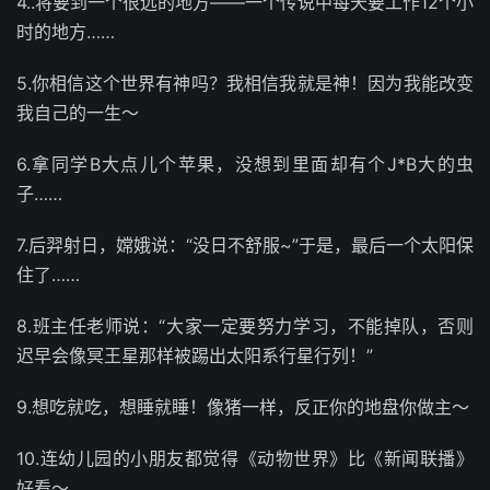
4..将要到一个很远的地方——一个传说中每天要工作12个小
时的地方……
5.你相信这个世界有神吗？我相信我就是神！因为我能改变
我自己的一生～
6.拿同学B大点儿个苹果，没想到里面却有个J*B大的虫
子……
7.后羿射日，嫦娥说：“没日不舒服~”于是，最后一个太阳保
住了……
8.班主任老师说：“大家一定要努力学习，不能掉队，否则
迟早会像冥王星那样被踢出太阳系行星行列！”
9.想吃就吃，想睡就睡！像猪一样，反正你的地盘你做主～
10.连幼儿园的小朋友都觉得《动物世界》比《新闻联播》
好看～