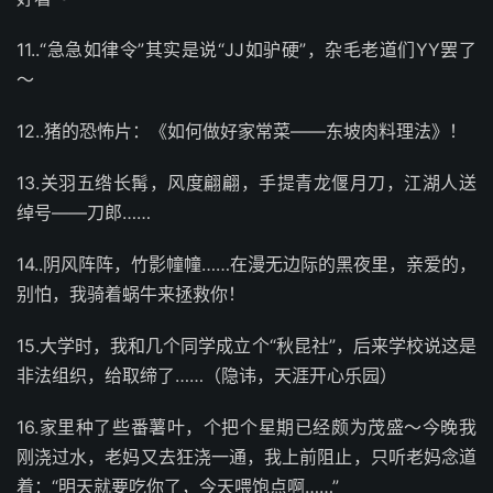
11..“急急如律令”其实是说“JJ如驴硬”，杂毛老道们YY罢了
～
12..猪的恐怖片：《如何做好家常菜——东坡肉料理法》！
13.关羽五绺长髯，风度翩翩，手提青龙偃月刀，江湖人送
绰号——刀郎……
14..阴风阵阵，竹影幢幢……在漫无边际的黑夜里，亲爱的，
别怕，我骑着蜗牛来拯救你！
15.大学时，我和几个同学成立个“秋昆社”，后来学校说这是
非法组织，给取缔了……（隐讳，天涯开心乐园）
16.家里种了些番薯叶，个把个星期已经颇为茂盛～今晚我
刚浇过水，老妈又去狂浇一通，我上前阻止，只听老妈念道
着：“明天就要吃你了，今天喂饱点啊……”