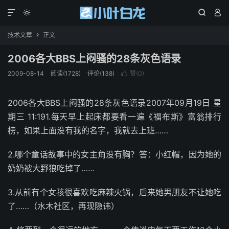




技术文章
正文

2006各大BBS上闷骚的28条灰色语录
2009-08-14
阅读(1728)
评论(138)
赞(
0
)

2006各大BBS上闷骚的28条灰色语录2007年09月19日 星
期三 11:191.每天早上起床都要看一遍《福布斯》富翁排行
榜，如果上面没有我的名字，我就去上班……
2.哪个童话故事中的女主角没有胸？答：小红帽，因为她的
奶奶被大野狼吃掉了……
3.从前有个女孩很喜欢吃麻辣火锅，后来她男朋友不让她吃
了……（水木社区，再现隐讳）