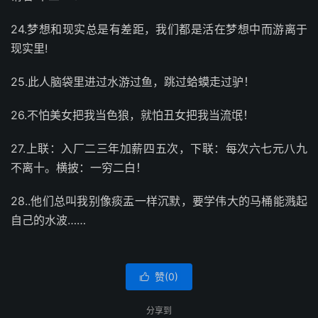
24.梦想和现实总是有差距，我们都是活在梦想中而游离于
现实里!
25.此人脑袋里进过水游过鱼，跳过蛤蟆走过驴！
26.不怕美女把我当色狼，就怕丑女把我当流氓！
27.上联：入厂二三年加薪四五次，下联：每次六七元八九
不离十。横披：一穷二白！
28..他们总叫我别像痰盂一样沉默，要学伟大的马桶能溅起
自己的水波……
赞(
0
)

分享到