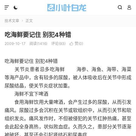




技术文章
正文

吃海鲜要记住 别犯4种错
2009-10-17
阅读(1416)
评论(93)
赞(
0
)

吃海鲜要记住 别犯4种错
关节炎患者忌多吃海鲜 海参、海鱼、海带、海菜
等海产品中，含有较多的尿酸，被人体吸收后在关节中形成
尿酸结晶，使关节炎症状加重。
海鲜不宜下啤酒
食用海鲜饮用大量啤酒，会产生过多的尿酸，从而引发
痛风。尿酸过多会沉积在关节或软组织中，从而引关节和软
组织发炎。痛风发作时，不但被侵犯的关节红肿热痛，甚至
会此起全身高热，状似败血症。久而久之，患部分关节逐渐
被破坏，甚至还会引起肾结石和尿毒症