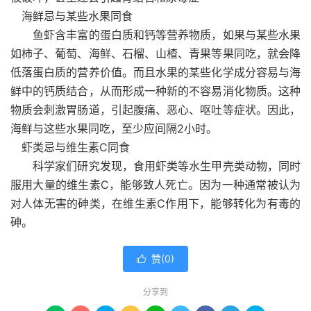
海鲜忌与某些水果同食
鱼虾含丰富的蛋白质和钙等营养物质，如果与某些水果
如柿子、葡萄、海鲜、石榴、山楂、青果等果同吃，就会降
低落蛋白质的营养价值。而且水果的某些化学成分容易与海
鲜中的钙质结合，从而形成一种新的不容易消化物质。这种
物质会刺激胃肠道，引起腹痛、恶心、呕吐等症状。因此，
海鲜与这些水果同吃，至少应间隔2小时。
虾类忌与维生素C同食
科学家们研究发现，食用虾类等水生甲壳类动物，同时
服用大量的维生素C，能够致人死亡。因为一种通常被认为
对人体无害的砷类，在维生素C作用下，能够转化为有毒的
砷。
赞(
0
)

分享到