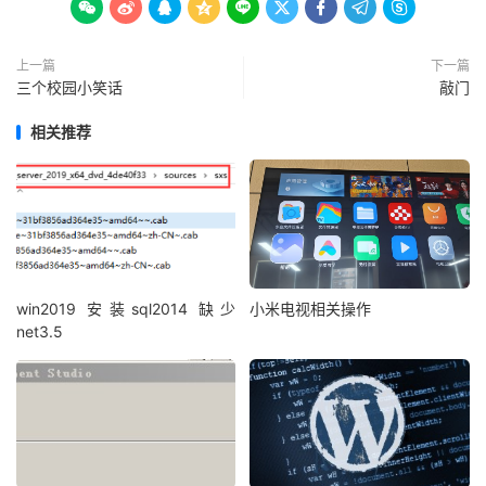









上一篇
下一篇
三个校园小笑话
敲门
相关推荐
win2019 安装sql2014 缺少
小米电视相关操作
net3.5