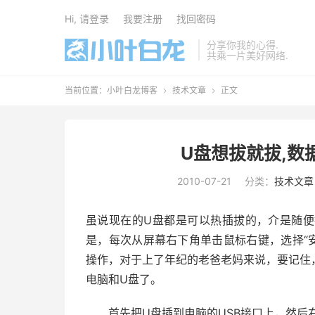
Hi, 请登录
我要注册
找回密码
分享你我的心得.
共乘一片美好网络.
当前位置：
小叶白龙博客
技术文章
正文


U盘想拔就拔,数
2010-07-21
分类：
技术文章
虽说现在的U盘都是可以热插拔的，介是随
是，每次从屏幕右下角单击鼠标右键，选择“安
操作，对于上了年纪的老爸老妈来说，要记住
电脑和U盘了。
首先把U盘插到电脑的USB接口上，然后右键