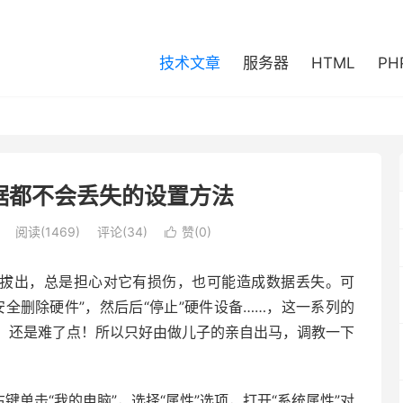
技术文章
服务器
HTML
PH
据都不会丢失的设置方法
阅读(1469)
评论(34)
赞(
0
)

便拔出，总是担心对它有损伤，也可能造成数据丢失。可
全删除硬件”，然后后“停止”硬件设备……，这一系列的
，还是难了点！所以只好由做儿子的亲自出马，调教一下
单击“我的电脑”，选择“属性”选项，打开“系统属性”对