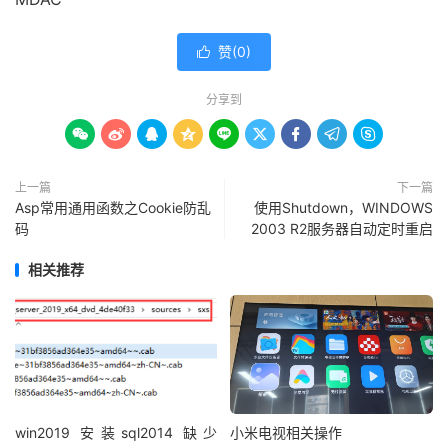
赞(
0
)

分享到









上一篇
下一篇
Asp常用通用函数之Cookie防乱
使用Shutdown，WINDOWS
码
2003 R2服务器自动定时重启
相关推荐
win2019 安装sql2014 缺少
小米电视相关操作