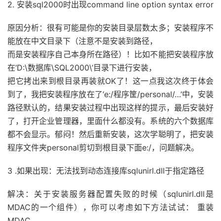
2. 安装sql2000时出现command line option syntax error
原因分析：很有可能是你的安装目录层数太多；安装程序不
能放在中文目录下（注意不是安装到路径，
而是安装程序自己本身所在路径）！比如不能把安装程序放
在‘D:\数据库\SQL2000\’目录下进行安装，
把它拷出来到根目录再装就OK了！这一点我这次终于体会
到了，我把安装程序放在了‘e:/程序筐/personal/…’中，安装
路径默认的，结果安装过程中出现这样的提示，最后安装好
了，打开企业管理器，里面什么都没有。系统的六个数据库
都不会显示。郁闷！然后重新安装，这次学聪明了，把安装
程序文件夹personal剪切到根目录下面e:/，问题解决。
3 .如果出现：无法找到动态连接库sqlunirl.dll于指定路径
解决：关于安装服务器配置失败的时候（sqlunirl.dll是
MDAC的一个组件），你可以考虑如下方法试试： 重装
MDAC