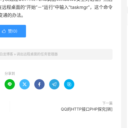
程桌面的“开始”－“运行”中输入“taskmgr”，这个命令
变通的办法。
赞(
0
)

白龙博客
»
调出远程桌面的任务管理器
分享到





下一篇
QQ的HTTP接口PHP探究[转]