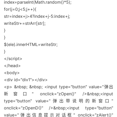
index=parseInt(Math.random()*5);
for(j=0;j<5;j++){
str=index+j>4?index+j-5:index+j;
writeStr+=strArr[str];
}
}
$(ele).innerHTML=writeStr;
}
</script>
</head>
<body>
<div id="div1"></div>
<p> &nbsp; &nbsp; <input type="button" value="弹出
新窗口" onclick="zOpen()" />&nbsp;<input
type="button" value="弹出带说明的新窗口"
onclick="zOpenD()" />&nbsp;<input type="button"
value="弹出信息提示对话框" onclick="zAlert()"