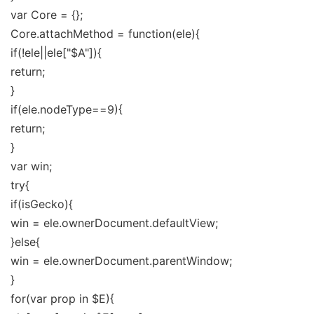
var Core = {};
Core.attachMethod = function(ele){
if(!ele||ele["$A"]){
return;
}
if(ele.nodeType==9){
return;
}
var win;
try{
if(isGecko){
win = ele.ownerDocument.defaultView;
}else{
win = ele.ownerDocument.parentWindow;
}
for(var prop in $E){