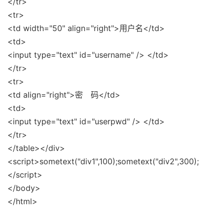
</tr>
<tr>
<td width="50" align="right">用户名</td>
<td>
<input type="text" id="username" /> </td>
</tr>
<tr>
<td align="right">密 码</td>
<td>
<input type="text" id="userpwd" /> </td>
</tr>
</table></div>
<script>sometext("div1",100);sometext("div2",300);
</script>
</body>
</html>