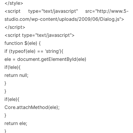
</style>
<script type="text/javascript" src="http://www.5-
studio.com/wp-content/uploads/2009/06/Dialog.js">
</script>
<script type="text/javascript">
function $(ele) {
if (typeof(ele) == ‘string’){
ele = document.getElementById(ele)
if(!ele){
return null;
}
}
if(ele){
Core.attachMethod(ele);
}
return ele;
}