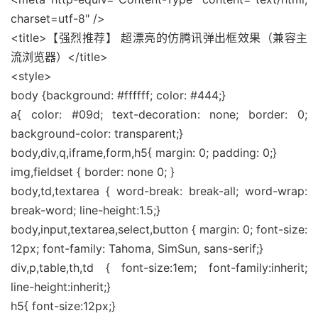
charset=utf-8" />
<title>【强烈推荐】 超漂亮的仿腾讯弹出框效果（兼容主
流浏览器）</title>
<style>
body {background: #ffffff; color: #444;}
a{ color: #09d; text-decoration: none; border: 0;
background-color: transparent;}
body,div,q,iframe,form,h5{ margin: 0; padding: 0;}
img,fieldset { border: none 0; }
body,td,textarea { word-break: break-all; word-wrap:
break-word; line-height:1.5;}
body,input,textarea,select,button { margin: 0; font-size:
12px; font-family: Tahoma, SimSun, sans-serif;}
div,p,table,th,td { font-size:1em; font-family:inherit;
line-height:inherit;}
h5{ font-size:12px;}