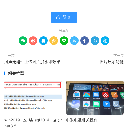
赞(
0
)

分享到









上一篇
下一篇
风声无组件上传图片加水印效果
图片展示功能
相关推荐
win2019 安装sql2014 缺少
小米电视相关操作
net3.5