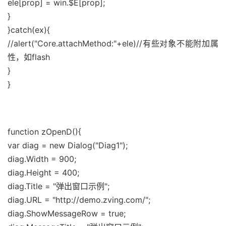
ele[prop] = win.$E[prop];
}
}catch(ex){
//alert("Core.attachMethod:"+ele)//有些对象不能附加属
性，如flash
}
}
function zOpenD(){
var diag = new Dialog("Diag1");
diag.Width = 900;
diag.Height = 400;
diag.Title = "弹出窗口示例";
diag.URL = "http://demo.zving.com/";
diag.ShowMessageRow = true;