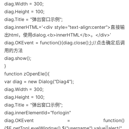
diag.Width = 300;
diag.Height = 100;
diag.Title = "弹出窗口示例";
diag.innerHTML='<div style="text-align:center">直接输
出html，使用dialog.<b>innerHTML</b>。</div>’
diag.OKEvent = function(){diag.close();};//点击确定后调
用的方法
diag.show();
}
function zOpenEle(){
var diag = new Dialog("Diag4");
diag.Width = 300;
diag.Height = 100;
diag.Title = "弹出窗口示例";
diag.innerElementId="forlogin"
diag.OKEvent = function()
{$E.getTopLevelWindow().$("username").value||alert("