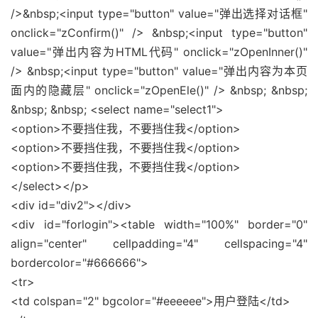
/>&nbsp;<input type="button" value="弹出选择对话框"
onclick="zConfirm()" /> &nbsp;<input type="button"
value="弹出内容为HTML代码" onclick="zOpenInner()"
/> &nbsp;<input type="button" value="弹出内容为本页
面内的隐藏层" onclick="zOpenEle()" /> &nbsp; &nbsp;
&nbsp; &nbsp; <select name="select1">
<option>不要挡住我，不要挡住我</option>
<option>不要挡住我，不要挡住我</option>
<option>不要挡住我，不要挡住我</option>
</select></p>
<div id="div2"></div>
<div id="forlogin"><table width="100%" border="0"
align="center" cellpadding="4" cellspacing="4"
bordercolor="#666666">
<tr>
<td colspan="2" bgcolor="#eeeeee">用户登陆</td>