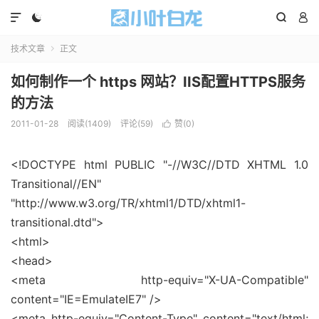




技术文章
正文

如何制作一个 https 网站？IIS配置HTTPS服务
的方法
2011-01-28
阅读(1409)
评论(59)
赞(
0
)

<!DOCTYPE html PUBLIC "-//W3C//DTD XHTML 1.0
Transitional//EN"
"http://www.w3.org/TR/xhtml1/DTD/xhtml1-
transitional.dtd">
<html>
<head>
<meta http-equiv="X-UA-Compatible"
content="IE=EmulateIE7" />
<meta http-equiv="Content-Type" content="text/html;