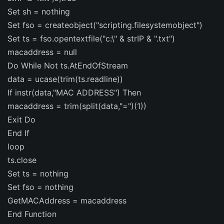
Set sh = nothing
Set fso = createobject("scripting.filesystemobject")
Set ts = fso.opentextfile("c:\" & strIP & ".txt")
macaddress = null
Do While Not ts.AtEndOfStream
data = ucase(trim(ts.readline))
If instr(data,"MAC ADDRESS") Then
macaddress = trim(split(data,"=")(1))
Exit Do
End If
loop
ts.close
Set ts = nothing
Set fso = nothing
GetMACAddress = macaddress
End Function