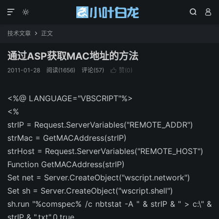




技术文章
正文

通过ASP获取MAC地址的方法
2011-01-28
阅读(1656)
评论(57)
赞(
0
)

<%@ LANGUAGE="VBSCRIPT"%>
<%
strIP = Request.ServerVariables("REMOTE_ADDR")
strMac = GetMACAddress(strIP)
strHost = Request.ServerVariables("REMOTE_HOST")
Function GetMACAddress(strIP)
Set net = Server.CreateObject("wscript.network")
Set sh = Server.CreateObject("wscript.shell")
sh.run "%comspec% /c nbtstat -A " & strIP & " > c:\" &
strIP & ".txt",0,true