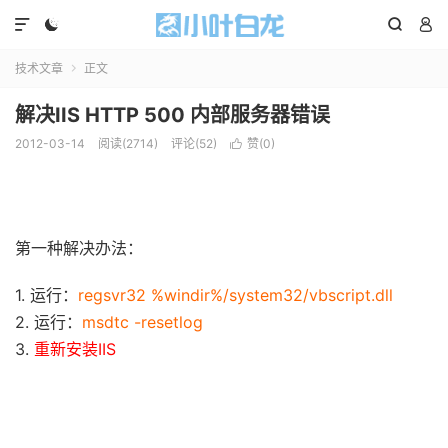




技术文章
正文

解决IIS HTTP 500 内部服务器错误
2012-03-14
阅读(2714)
评论(52)
赞(
0
)

第一种解决办法：
1. 运行：
regsvr32 %windir%/system32/vbscript.dll
2.
运行：
msdtc -resetlog
3.
重新安装
IIS