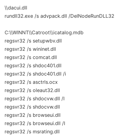
\\dacui.dll
rundll32.exe /s advpack.dll /DelNodeRunDLL32
C:\\WINNT\\Catroot\\icatalog.mdb
regsvr32 /s setupwbv.dll
regsvr32 /s wininet.dll
regsvr32 /s comcat.dll
regsvr32 /s shdoc401.dll
regsvr32 /s shdoc401.dll /i
regsvr32 /s asctrls.ocx
regsvr32 /s oleaut32.dll
regsvr32 /s shdocvw.dll /I
regsvr32 /s shdocvw.dll
regsvr32 /s browseui.dll
regsvr32 /s browseui.dll /I
regsvr32 /s msrating.dll