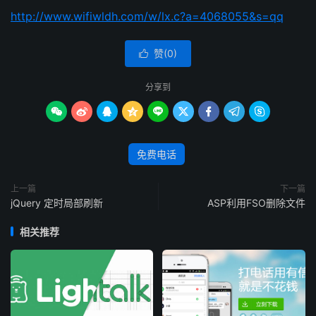
http://www.wifiwldh.com/w/lx.c?a=4068055&s=qq
赞(
0
)

分享到









免费电话
上一篇
下一篇
jQuery 定时局部刷新
ASP利用FSO删除文件
相关推荐