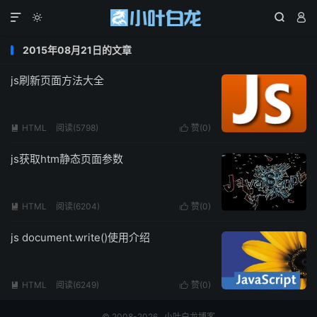




2015年08月21日的文章
js刷新页面方法大全
HTML
阅读(5798)
赞(
0
)


js获取htm静态页面参数
HTML
阅读(6204)
赞(
0
)


js document.write()使用介绍
HTML
阅读(6249)
赞(
0
)


© 2008-2026
小叶白龙博客