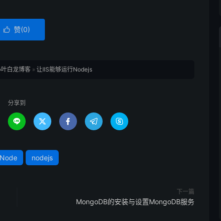
赞(
0
)

小叶白龙博客
»
让IIS能够运行Nodejs
分享到





Node
nodejs
下一篇
MongoDB的安装与设置MongoDB服务