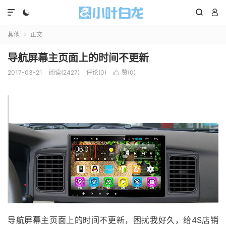




其他
正文

导航屏幕主页面上的时间不更新
2017-03-21
阅读(2427)
评论(0)
赞(
0
)

导航屏幕主页面上的时间不更新，困扰我好久，给4S店销