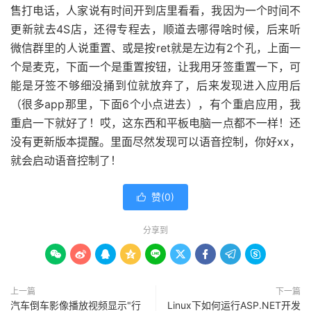
售打电话，人家说有时间开到店里看看，我因为一个时间不
更新就去4S店，还得专程去，顺道去哪得啥时候，后来听
微信群里的人说重置、或是按ret就是左边有2个孔，上面一
个是麦克，下面一个是重置按钮，让我用牙签重置一下，可
能是牙签不够细没捅到位就放弃了，后来发现进入应用后
（很多app那里，下面6个小点进去），有个重启应用，我
重启一下就好了！哎，这东西和平板电脑一点都不一样！还
没有更新版本提醒。里面尽然发现可以语音控制，你好xx，
就会启动语音控制了！
赞(
0
)

分享到









上一篇
下一篇
汽车倒车影像播放视频显示"行
Linux下如何运行ASP.NET开发