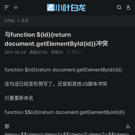




HTML
正文

与function $(id){return
document.getElementById(id)}冲突
2017-05-24
阅读(2112)
评论(0)
赞(
0
)

function $(id){return document.getElementById(id)}
这句话已经变形简写了，还是和其他JQ脚本冲突
只要重新命名
function $$(id){return document.getElementById(id)}
那么
demo=$$(demo);demo1=$$(demo1);demo2=$$(demo