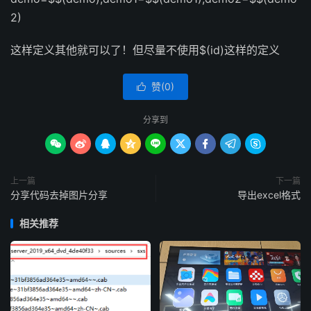
2)
这样定义其他就可以了！但尽量不使用$(id)这样的定义
赞(
0
)

分享到









上一篇
下一篇
分享代码去掉图片分享
导出excel格式
相关推荐