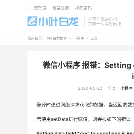
Hi, 请登录
我要注册
找回密码
分享你我的心得.
共乘一片美好网络.
当前位置：
小叶白龙博客
小程序
正文


微信小程序 报错：Setting data 
2020-05-22
分类：
小程序
编译时通过网络请求获取的数据，当返回的数据没有x
若使用setData进行赋值，则会报如下的错误
Setting data field “xxx” to undefined is inv