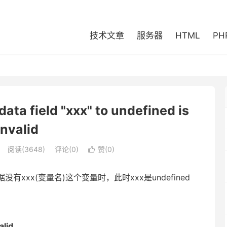
技术文章
服务器
HTML
PH
field "xxx" to undefined is
invalid
阅读(3648)
评论(0)
赞(
0
)

xx(变量名)这个变量时，此时xxx是undefined
：
alid