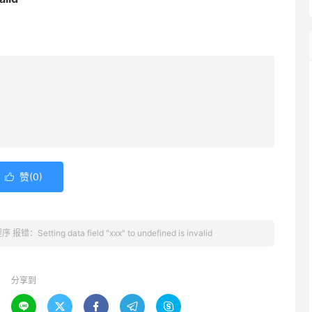
赞(
0
)

错：Setting data field "xxx" to undefined is invalid
分享到




