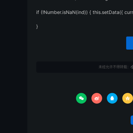
if (!Number.isNaN(ind)) { this.setData({ cu
}
未经允许不得转载：



