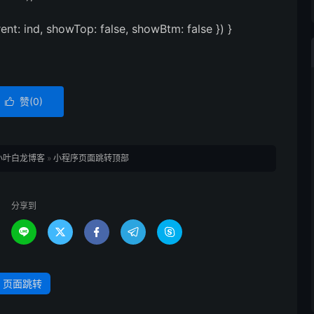
rrent: ind, showTop: false, showBtm: false }) }
赞(
0
)

小叶白龙博客
»
小程序页面跳转顶部
分享到





页面跳转