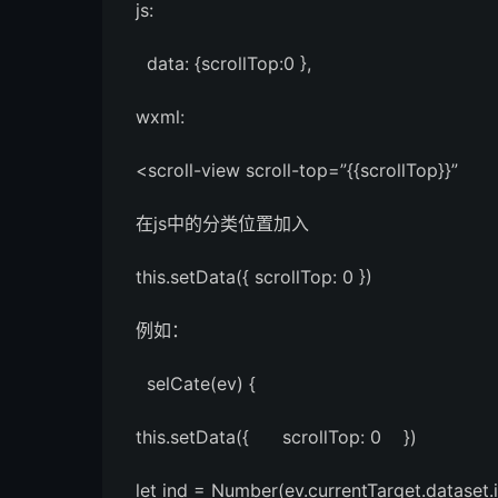
js:
data: {scrollTop:0 },
wxml:
<scroll-view scroll-top=”{{scrollTop}}”
在js中的分类位置加入
this.setData({ scrollTop: 0 })
例如：
selCate(ev) {
this.setData({ scrollTop: 0 })
let ind = Number(ev.currentTarget.dataset.