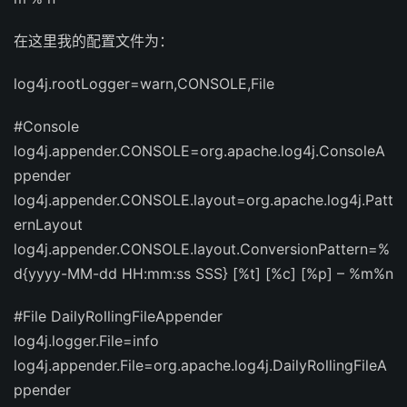
在这里我的配置文件为：
log4j.rootLogger=warn,CONSOLE,File
#Console
log4j.appender.CONSOLE=org.apache.log4j.ConsoleA
ppender
log4j.appender.CONSOLE.layout=org.apache.log4j.Patt
ernLayout
log4j.appender.CONSOLE.layout.ConversionPattern=%
d{yyyy-MM-dd HH:mm:ss SSS} [%t] [%c] [%p] – %m%n
#File DailyRollingFileAppender
log4j.logger.File=info
log4j.appender.File=org.apache.log4j.DailyRollingFileA
ppender