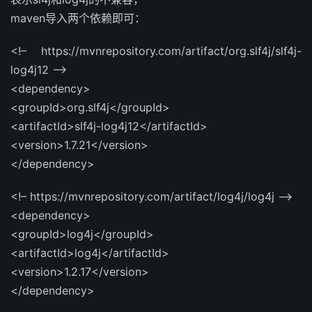
maven导入两个依赖即可：
<!– https://mvnrepository.com/artifact/org.slf4j/slf4j-
log4j12 –>
<dependency>
<groupId>org.slf4j</groupId>
<artifactId>slf4j-log4j12</artifactId>
<version>1.7.21</version>
</dependency>
<!– https://mvnrepository.com/artifact/log4j/log4j –>
<dependency>
<groupId>log4j</groupId>
<artifactId>log4j</artifactId>
<version>1.2.17</version>
</dependency>