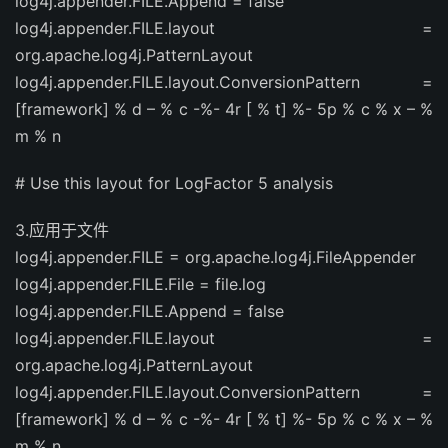
log4j.appender.FILE.Append = false
log4j.appender.FILE.layout =
org.apache.log4j.PatternLayout
log4j.appender.FILE.layout.ConversionPattern =
[framework] % d – % c -%- 4r [ % t] %- 5p % c % x – %
m % n
# Use this layout for LogFactor 5 analysis
3.应用于文件
log4j.appender.FILE = org.apache.log4j.FileAppender
log4j.appender.FILE.File = file.log
log4j.appender.FILE.Append = false
log4j.appender.FILE.layout =
org.apache.log4j.PatternLayout
log4j.appender.FILE.layout.ConversionPattern =
[framework] % d – % c -%- 4r [ % t] %- 5p % c % x – %
m % n