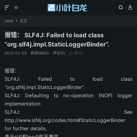




JAVA
正文

报错： SLF4J: Failed to load class
“org.slf4j.impl.StaticLoggerBinder”.
2022-03-05
阅读(9662)
评论(0)
赞(
0
)

报错：
SLF4J: Failed to load class
“org.slf4j.impl.StaticLoggerBinder”.
SLF4J: Defaulting to no-operation (NOP) logger
implementation
SLF4J: See
http://www.slf4j.org/codes.html#StaticLoggerBinder
for further details.
表示sl4j和log4j的不兼容，