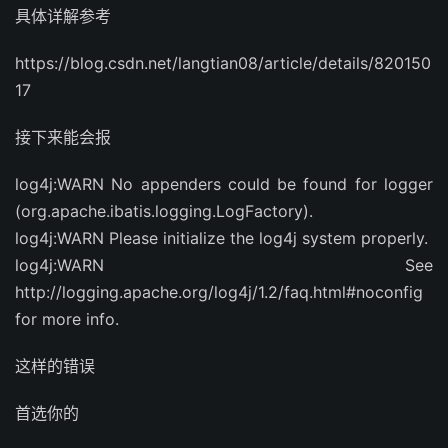
具体详解参考
https://blog.csdn.net/langtian08/article/details/820150
17
接下来能会报
log4j:WARN No appenders could be found for logger
(org.apache.ibatis.logging.LogFactory).
log4j:WARN Please initialize the log4j system properly.
log4j:WARN See
http://logging.apache.org/log4j/1.2/faq.html#noconfig
for more info.
这样的错误
首选你的