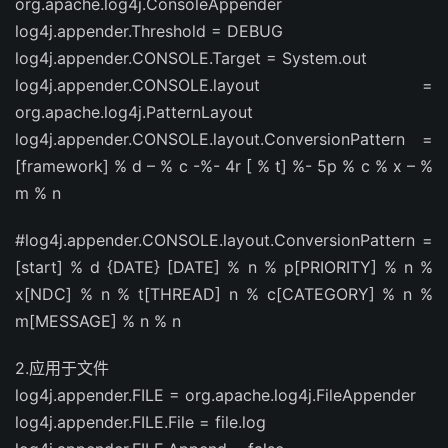
org.apache.log4j.ConsoleAppender
log4j.appender.Threshold = DEBUG
log4j.appender.CONSOLE.Target = System.out
log4j.appender.CONSOLE.layout =
org.apache.log4j.PatternLayout
log4j.appender.CONSOLE.layout.ConversionPattern =
[framework] % d – % c -%- 4r [ % t] %- 5p % c % x – %
m % n
#log4j.appender.CONSOLE.layout.ConversionPattern =
[start] % d {DATE} [DATE] % n % p[PRIORITY] % n %
x[NDC] % n % t[THREAD] n % c[CATEGORY] % n %
m[MESSAGE] % n % n
2.应用于文件
log4j.appender.FILE = org.apache.log4j.FileAppender
log4j.appender.FILE.File = file.log