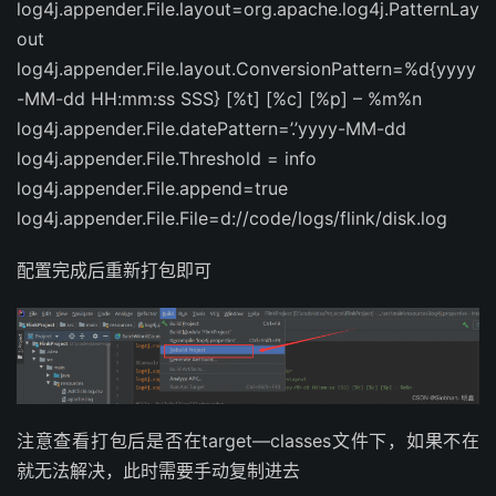
log4j.appender.File.layout=org.apache.log4j.PatternLay
out
log4j.appender.File.layout.ConversionPattern=%d{yyyy
-MM-dd HH:mm:ss SSS} [%t] [%c] [%p] – %m%n
log4j.appender.File.datePattern=’.’yyyy-MM-dd
log4j.appender.File.Threshold = info
log4j.appender.File.append=true
log4j.appender.File.File=d://code/logs/flink/disk.log
配置完成后重新打包即可
注意查看打包后是否在target—classes文件下，如果不在
就无法解决，此时需要手动复制进去