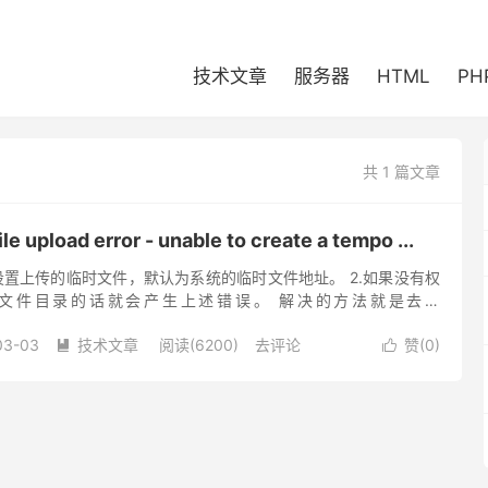
技术文章
服务器
HTML
PH
共 1 篇文章
e upload error - unable to create a tempo ...
中没有设置上传的临时文件，默认为系统的临时文件地址。 2.如果没有权
文件目录的话就会产生上述错误。 解决的方法就是去掉
r 前面的分号然后设置临时文件目录。 3.如果是WIN系...
03-03
技术文章
阅读(6200)
去评论
赞(
0
)

