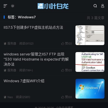




标签：Windows7
共 3 篇文章
IIS7.5下创建多FTP虚拟主机站点方法
服务器
阅读(9152)
赞(
0
)


windows server管理之IIS7 FTP 出现
"530 Valid Hostname is expected"的解
决办法
服务器
阅读(1W+)
赞(
0
)


Windows 7虚拟WIFI介绍
Nas
阅读(2581)
赞(
0
)


© 2008-2026
小叶白龙博客