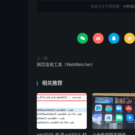
未经允许不得转载：
小叶白




上一篇
网页监视工具（WebWatcher）
相关推荐
win2019 安装sql2014 缺
小米电视相关操作