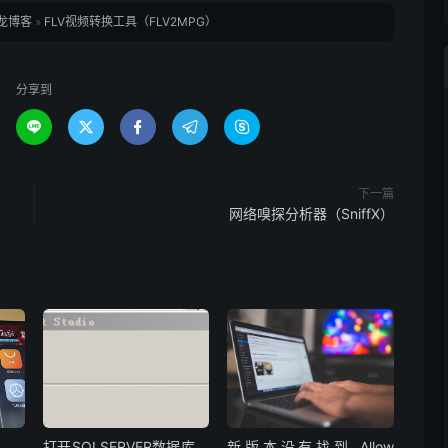
龙博客
»
FLV视频转换工具（FLV2MPG）
分享到





下一篇
网络嗅探分析器（SniffX）
打开SQLSERVER数据库，
新版本没有找到 Allow