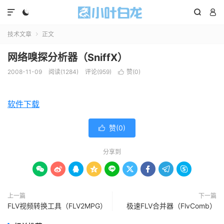




技术文章
正文

网络嗅探分析器（SniffX）
2008-11-09
阅读(1284)
评论(959)
赞(
0
)

软件下载
赞(
0
)

分享到









上一篇
下一篇
FLV视频转换工具（FLV2MPG）
极速FLV合并器（FlvComb）