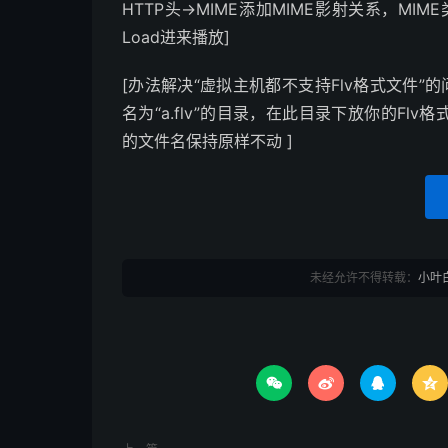
HTTP头->MIME添加MIME影射关系，MIME类型:
Load进来播放]
[办法解决“虚拟主机都不支持Flv格式文件”的
名为“a.flv”的目录，在此目录下放你的Flv
的文件名保持原样不动 ]
未经允许不得转载：
小叶



